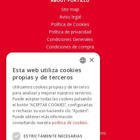
ABOUT PORTILLO
Site map
Aviso legal
Política de Cookies
Política de privacidad
Condiciones Generales
Condiciones de compra
Quality and Environment
×
Canal Ético
Esta web utiliza cookies
SPANISH
propias y de terceros
RRSS
SPANISH
Utilizamos cookies propias y de terceros
para analizar y mejorar nuestros servicios.
Puede aceptar todas las cookies pulsando
INFORMATION
el botón “ACEPTAR COOKIES”, configurarlas
o rechazar su uso haciendo clic “Ajustes”.
955 038 665 - 900 925 148
Puede obtener más información
consultando nuestra
política de cookies.
Customer service
Derechos y obligaciones del viajero
ESTRICTAMENTE NECESARIAS