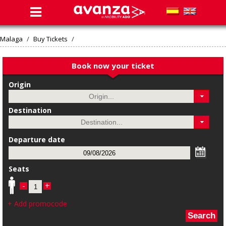
Malaga
/
Buy Tickets
/
Book now your ticket
Origin
Destination
Departure date
Seats
-
+
+ Add promocode
Search