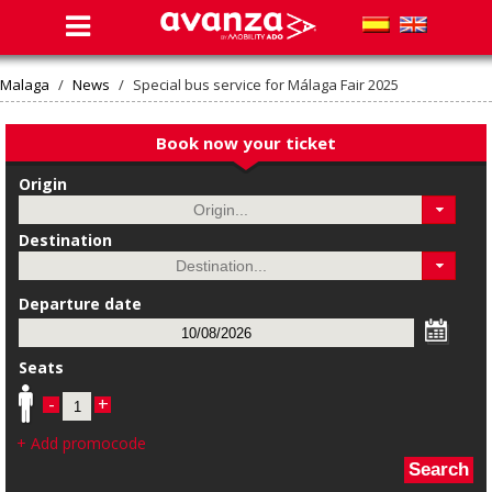
Malaga
/
News
/
Special bus service for Málaga Fair 2025
Book now your ticket
Origin
Destination
Departure date
Seats
-
+
+ Add promocode
Search