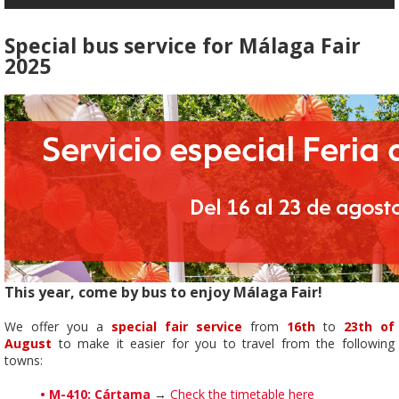
Special bus service for Málaga Fair
2025
This year, come by bus to enjoy Málaga Fair!
We offer you a
special fair service
from
16
th
to
23
th
of
August
to make it easier for you to travel from the following
towns:
•
M-410: Cártama
→
Check the timetable here