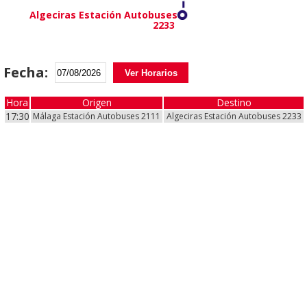
Algeciras Estación Autobuses
2233
Fecha:
Ver Horarios
Hora
Hora
Origen
Desde
Destino
Hasta
17:30
17:30
Málaga Estación Autobuses 2111
Málaga Estación Autobuses 2111
Algeciras Estación Autobuses 2233
Algeciras Estación Autobuses 2233