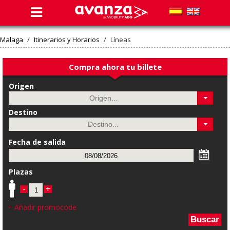
Malaga
/
Itinerarios y Horarios
/
Líneas
Compra ahora tu billete
Origen
Destino
Fecha de salida
Plazas
-
+
+ Añadir promocode
Buscar