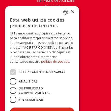
San Pedro de Alcántara
Torremolinos
×
SOBRE AVANZA
Esta web utiliza cookies
SPANISH
propias y de terceros
Mapa Web
SPANISH
Aviso legal
Utilizamos cookies propias y de terceros
Política de Cookies
para analizar y mejorar nuestros servicios.
Puede aceptar todas las cookies pulsando
Política de privacidad
el botón “ACEPTAR COOKIES”, configurarlas
Condiciones generales
o rechazar su uso haciendo clic “Ajustes”.
Condiciones de compra
Puede obtener más información
Calidad y Medio Ambiente
consultando nuestra
política de cookies.
Canal Ético
ESTRICTAMENTE NECESARIAS
RRSS
ANALÍTICAS
DE PUBLICIDAD
COMPORTAMENTAL
INFORMACIÓN
SIN CLASIFICAR
955 038 665 - 900 925 148