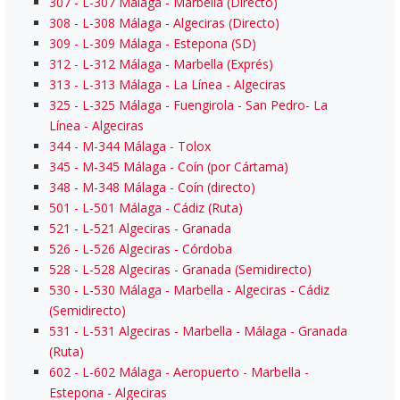
307
- L-307 Málaga - Marbella (Directo)
308
- L-308 Málaga - Algeciras (Directo)
309
- L-309 Málaga - Estepona (SD)
312
- L-312 Málaga - Marbella (Exprés)
313
- L-313 Málaga - La Línea - Algeciras
325
- L-325 Málaga - Fuengirola - San Pedro- La
Línea - Algeciras
344
- M-344 Málaga - Tolox
345
- M-345 Málaga - Coín (por Cártama)
348
- M-348 Málaga - Coín (directo)
501
- L-501 Málaga - Cádiz (Ruta)
521
- L-521 Algeciras - Granada
526
- L-526 Algeciras - Córdoba
528
- L-528 Algeciras - Granada (Semidirecto)
530
- L-530 Málaga - Marbella - Algeciras - Cádiz
(Semidirecto)
531
- L-531 Algeciras - Marbella - Málaga - Granada
(Ruta)
602
- L-602 Málaga - Aeropuerto - Marbella -
Estepona - Algeciras