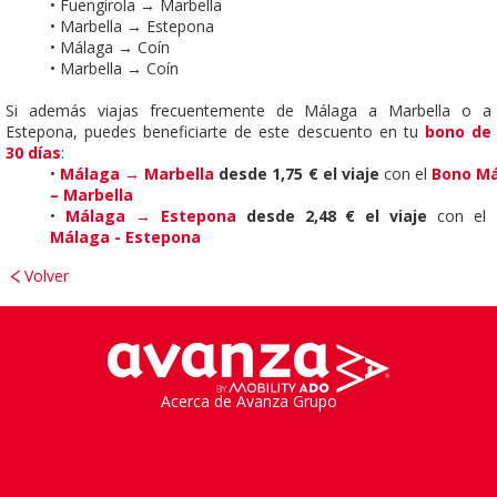
• Fuengirola
→
Marbella
• Marbella
→
Estepona
• Málaga
→
Coín
• Marbella
→
Coín
Si además viajas frecuentemente de Málaga a Marbella o a
Estepona, puedes beneficiarte de este descuento en tu
bono de
30 días
:
•
Málaga
→
Marbella
desde 1,75 € el viaje
con el
Bono M
– Marbella
•
Málaga
→
Estepona
desde 2,48 € el viaje
con el
Málaga - Estepona
Volver
Acerca de Avanza Grupo