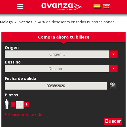
Malaga
/
Noticias
/
40% de descuento en todos nuestros bonos
Compra ahora tu billete
Origen
Destino
Fecha de salida
Plazas
-
+
+ Añadir promocode
Buscar