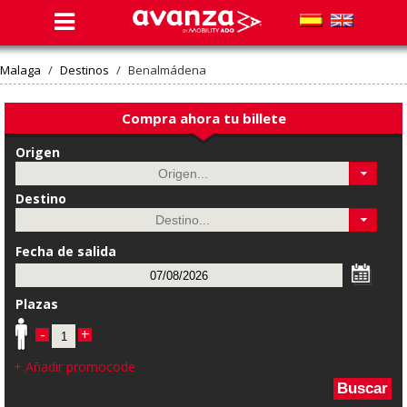
Malaga
/
Destinos
/
Benalmádena
Compra ahora tu billete
Origen
Destino
Fecha de salida
Plazas
-
+
+ Añadir promocode
Buscar