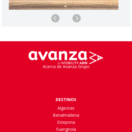
Acerca de Avanza Grupo
DESTINOS
Algeciras
Benalmádena
Estepona
Fuengirola