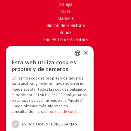
Málaga
Mijas
Marbella
Rincón de la Victoria
Ronda
San Pedro de Alcántara
Torremolinos
×
SOBRE AVANZA
Esta web utiliza cookies
SPANISH
propias y de terceros
Mapa Web
SPANISH
Aviso legal
Utilizamos cookies propias y de terceros
Política de Cookies
para analizar y mejorar nuestros servicios.
Puede aceptar todas las cookies pulsando
Política de privacidad
el botón “ACEPTAR COOKIES”, configurarlas
Condiciones generales
o rechazar su uso haciendo clic “Ajustes”.
Condiciones de compra
Puede obtener más información
Calidad y Medio Ambiente
consultando nuestra
política de cookies.
Canal Ético
ESTRICTAMENTE NECESARIAS