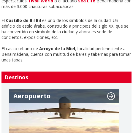
espectáculos
Tivoli World
o el acuario
Sea Life
Benalmádena
con
más de 3.000 criauturas subacuáticas.
El
Castillo de Bil Bil
es uno de los símbolos de la ciudad. Un
edificio de estilo árabe, construido a principios del siglo XX, que se
ha convertido en símbolo de la ciudad y ahora es sede de
conciertos, exposiciones, etc.
El casco urbano de
Arroyo de la Miel
, localidad perteneciente a
Benalmádena, cuenta con multitud de bares y tabernas para tomar
unas tapas.
Destinos
Aeropuerto
A