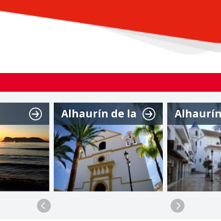
Alhaurín de la
Alhaurín
Torre
Grande