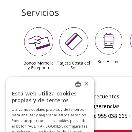
Servicios
Bus + Tren
Bonos Marbella
Tarjeta Costa del
y
Estepona
Sol
×
Atención
al cliente
Esta web utiliza cookies
Preguntas frecuentes
SPANISH
propias y de terceros
Buzón de sugerencias
SPANISH
Utilizamos cookies propias y de terceros
Información: 955 038 665 -
para analizar y mejorar nuestros servicios.
Puede aceptar todas las cookies pulsando
el botón “ACEPTAR COOKIES”, configurarlas
o rechazar su uso haciendo clic “Ajustes”.