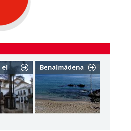
 el
Benalmádena
Cártam