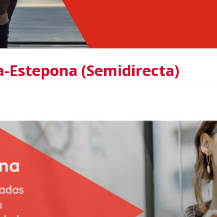
a-Estepona (Semidirecta)