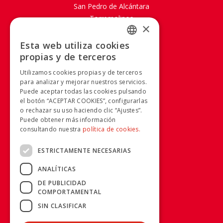
San Pedro de Alcántara
Torremolinos
×
SOBRE AVANZA
Esta web utiliza cookies
SPANISH
propias y de terceros
Mapa Web
SPANISH
Aviso legal
Utilizamos cookies propias y de terceros
Política de Cookies
para analizar y mejorar nuestros servicios.
Puede aceptar todas las cookies pulsando
Política de privacidad
el botón “ACEPTAR COOKIES”, configurarlas
Condiciones generales
o rechazar su uso haciendo clic “Ajustes”.
Condiciones de compra
Puede obtener más información
Calidad y Medio Ambiente
consultando nuestra
política de cookies.
Canal Ético
ESTRICTAMENTE NECESARIAS
RRSS
ANALÍTICAS
DE PUBLICIDAD
COMPORTAMENTAL
INFORMACIÓN
SIN CLASIFICAR