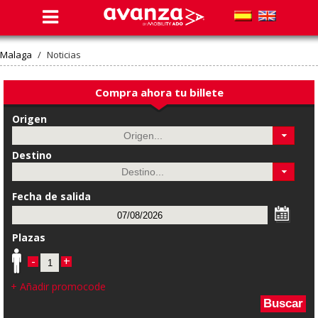
Malaga
/
Noticias
Compra ahora tu billete
Origen
Destino
Fecha de salida
Plazas
-
+
+ Añadir promocode
Buscar