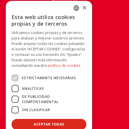
Torremolinos
×
SOBRE AVANZA
Esta web utiliza cookies
SPANISH
propias y de terceros
Mapa Web
SPANISH
Aviso legal
Utilizamos cookies propias y de terceros
Política de Cookies
para analizar y mejorar nuestros servicios.
Puede aceptar todas las cookies pulsando
Política de privacidad
el botón “ACEPTAR COOKIES”, configurarlas
Condiciones generales
o rechazar su uso haciendo clic “Ajustes”.
Condiciones de compra
Puede obtener más información
Calidad y Medio Ambiente
consultando nuestra
política de cookies.
Canal Ético
ESTRICTAMENTE NECESARIAS
RRSS
ANALÍTICAS
DE PUBLICIDAD
COMPORTAMENTAL
INFORMACIÓN
SIN CLASIFICAR
955 038 665 - 900 925 148
ACEPTAR TODAS