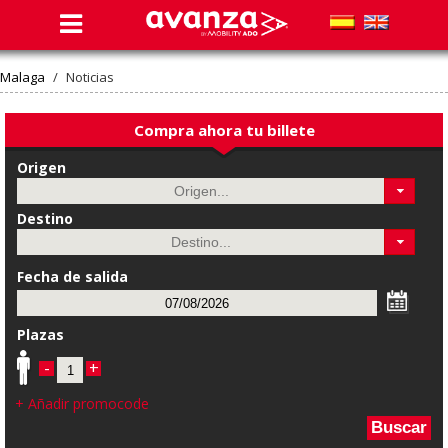
Malaga
/
Noticias
Compra ahora tu billete
Origen
Destino
Fecha de salida
Plazas
-
+
+ Añadir promocode
Buscar