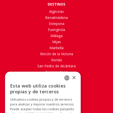
DESTINOS
Algeciras
Benalmádena
Estepona
Fuengirola
Málaga
Mijas
Marbella
Rincón de la Victoria
Ronda
San Pedro de Alcántara
Torremolinos
×
SOBRE AVANZA
Esta web utiliza cookies
SPANISH
propias y de terceros
Mapa Web
SPANISH
Aviso legal
Utilizamos cookies propias y de terceros
Política de Cookies
para analizar y mejorar nuestros servicios.
Puede aceptar todas las cookies pulsando
Política de privacidad