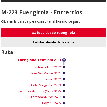
M-223 Fuengirola - Entrerríos
Clica en la parada para consultar el horario de paso.
Salidas desde Fuengirola
Salidas desde Entrerríos
Ruta
Fuengirola Terminal 2131
Rotonda Ford 2132
Iglesia San Manuel 3161
Jazmín 3162
Avda. Margaritas 2403
Antonio Machado (Mijas) 3175
Rotonda Viveros 2437
Hoyo 19 2435