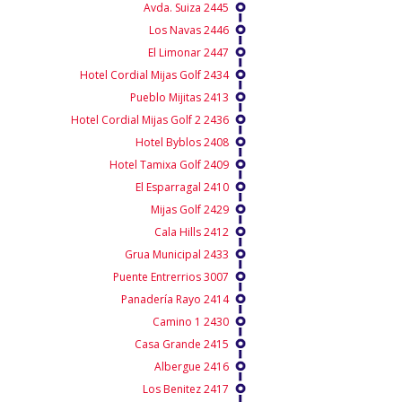
Avda. Suiza 2445
Los Navas 2446
El Limonar 2447
Hotel Cordial Mijas Golf 2434
Pueblo Mijitas 2413
Hotel Cordial Mijas Golf 2 2436
Hotel Byblos 2408
Hotel Tamixa Golf 2409
El Esparragal 2410
Mijas Golf 2429
Cala Hills 2412
Grua Municipal 2433
Puente Entrerrios 3007
Panadería Rayo 2414
Camino 1 2430
Casa Grande 2415
Albergue 2416
Los Benitez 2417